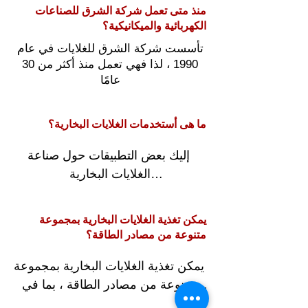
عملاء استثنائية. الشركة حاصلة على 
مصممة خصيصًا للغلاية والتطبيق 
منذ متى تعمل شركة الشرق للصناعات
بالإضافة إلى ذلك ، يمكن أن يساعد 
موافقة الهيئة العامة لتصنيع غلايات 
الخاصين بك
الكهربائية والميكانيكية؟
العمل مع مصنع أو مورد مرجل ذي 
الماء الساخن والبخار. يتم تصنيع 
تأسست شركة الشرق للغلايات في عام
سمعة طيبة وذوي خبرة في ضمان 
واختبار جميع منتجات الغلايات الخاصة 
1990 ، لذا فهي تعمل منذ أكثر من 30
حصولك على منتج عالي الجودة مصمم 
بالشركة تحت إشراف مركز 
عامًا
خصيصًا لتلبية احتياجاتك ومتطلباتك 
الاستشارات الهندسية - كلية الهندسة - 
الخاصة
جامعة عين شمس - جامعة القاهرة.
ما هى أستخدمات الغلايات البخارية؟
إليك بعض التطبيقات حول صناعة 
الغلايات البخارية

تخدم صناعة الغلايات البخارية مجموعة 
واسعة من القطاعات ، بما في ذلك

يمكن تغذية الغلايات البخارية بمجموعة
التصنيع: تستخدم الغلايات البخارية 
متنوعة من مصادر الطاقة؟
لتشغيل العمليات الصناعية مثل تجهيز 
يمكن تغذية الغلايات البخارية بمجموعة 
الأغذية والألبان وإنتاج المنسوجات 
متنوعة من مصادر الطاقة ، بما في 
والغزل والنسيج ومصانع الكرتون 
ذلك الغاز الطبيعي والنفط والفحم 
وغيره
